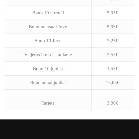
Bono 10 normal
5,05€
Bono mensual Jove
5,05€
Bono 10 Jove
3,25€
Viajeros bono estudiante
2,55€
Bono 10 jubilat
1,55€
Bono anual jubilat
15,05€
Tarjeta
3,30€