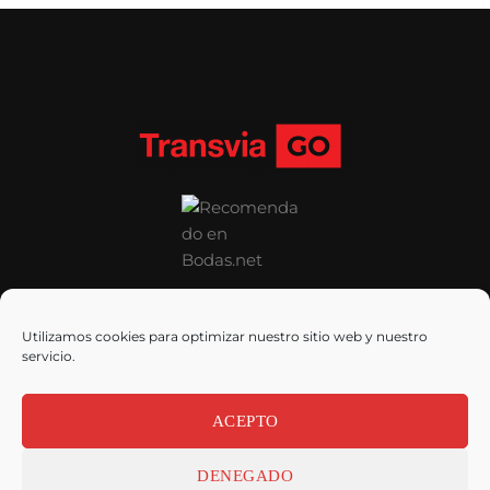
Utilizamos cookies para optimizar nuestro sitio web y nuestro
Aviso legal
| Camino Aldaia 8
servicio.
46930, Quart de Poblet |
Alquiler
Autobuses Valencia
ACEPTO
Tel: 961 540 251 – email:
DENEGADO
info@transviago.com